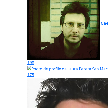
Gaë
198
175