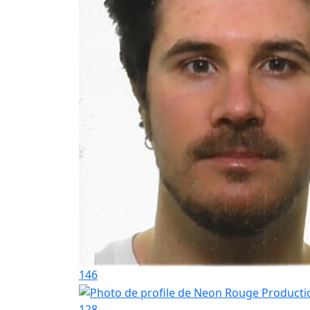
146
128