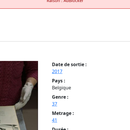
Raison : AdBlocker
Date de sortie :
2017
Pays :
Belgique
Genre :
37
Metrage :
41
Durée :