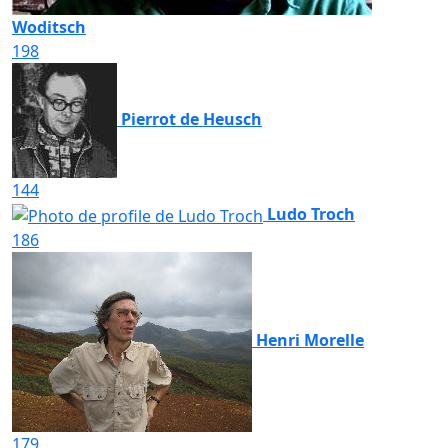
Woditsch
198
Pierrot de Heusch
144
Ludo Troch
186
Henri Morelle
179