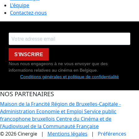
L'équipe
Contactez-nous
S'INSCRIRE
Nous nous engageons à ne vous envoyer que des
informations relatives au cinéma en Belgique.
Conditions générales et politique de confidentialité
NOS PARTENAIRES
Maison de la Francité
Région de Bruxelles-Capitale -
Administration Economie et Emploi
Service public
francophone bruxellois
Centre du Cinéma et de
l'Audiovisuel de la Communauté Française
© 2026 Cinergie |
Mentions légales
|
Préférences