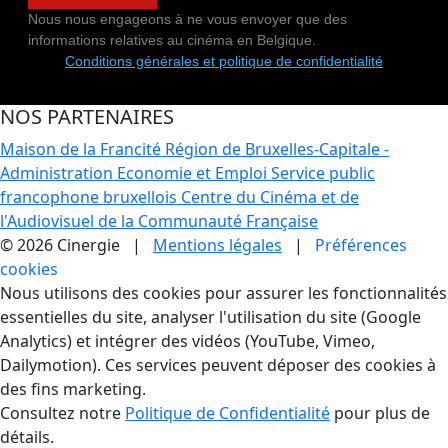
Nous nous engageons à ne vous envoyer que des
informations relatives au cinéma en Belgique.
Conditions générales et politique de confidentialité
NOS PARTENAIRES
Maison de la Francité
Région de Bruxelles-Capitale -
Administration Economie et Emploi
Service public
francophone bruxellois
Centre du Cinéma et de
l'Audiovisuel de la Communauté Française
© 2026 Cinergie |
Mentions légales
|
Préférences
cookies
Gestion des Cookies
Nous utilisons des cookies pour assurer les fonctionnalités
essentielles du site, analyser l'utilisation du site (Google
Analytics) et intégrer des vidéos (YouTube, Vimeo,
Dailymotion). Ces services peuvent déposer des cookies à
des fins marketing.
Consultez notre
Politique de Confidentialité
pour plus de
détails.