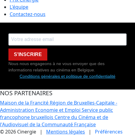
L'équipe
Contactez-nous
S'INSCRIRE
Nous nous engageons à ne vous envoyer que des
informations relatives au cinéma en Belgique.
Conditions générales et politique de confidentialité
NOS PARTENAIRES
Maison de la Francité
Région de Bruxelles-Capitale -
Administration Economie et Emploi
Service public
francophone bruxellois
Centre du Cinéma et de
l'Audiovisuel de la Communauté Française
© 2026 Cinergie |
Mentions légales
|
Préférences