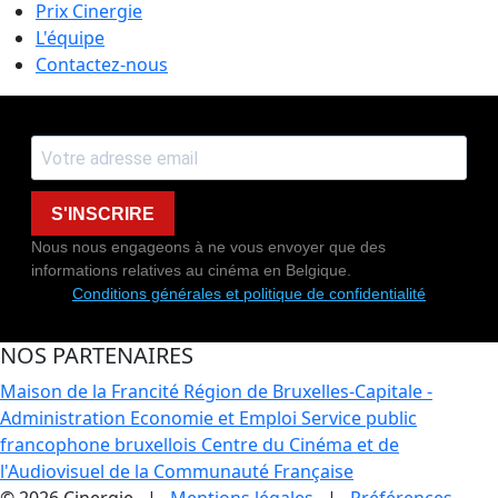
Prix Cinergie
L'équipe
Contactez-nous
S'INSCRIRE
Nous nous engageons à ne vous envoyer que des
informations relatives au cinéma en Belgique.
Conditions générales et politique de confidentialité
NOS PARTENAIRES
Maison de la Francité
Région de Bruxelles-Capitale -
Administration Economie et Emploi
Service public
francophone bruxellois
Centre du Cinéma et de
l'Audiovisuel de la Communauté Française