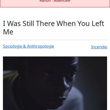
Raison : AdBlocker
I Was Still There When You Left
Me
Sociologie & Anthropologie
Incendie