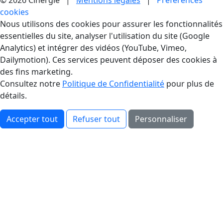
© 2026 Cinergie |
Mentions légales
|
Préférences
cookies
Gestion des Cookies
Nous utilisons des cookies pour assurer les fonctionnalités
essentielles du site, analyser l'utilisation du site (Google
Analytics) et intégrer des vidéos (YouTube, Vimeo,
Dailymotion). Ces services peuvent déposer des cookies à
des fins marketing.
Consultez notre
Politique de Confidentialité
pour plus de
détails.
Accepter tout
Refuser tout
Personnaliser