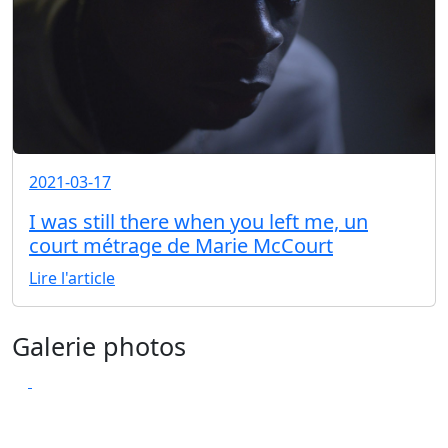
2021-03-17
I was still there when you left me, un
court métrage de Marie McCourt
Lire l'article
Galerie photos