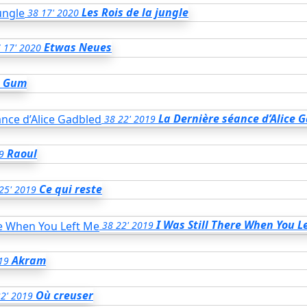
Les Rois de la jungle
38
17'
2020
Etwas Neues
7
17'
2020
Gum
La Dernière séance d’Alice 
38
22'
2019
Raoul
9
Ce qui reste
25'
2019
I Was Still There When You L
38
22'
2019
Akram
19
Où creuser
2'
2019