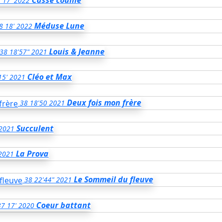
Casse couille
8
17'
2022
Méduse Lune
8
18'
2022
Louis & Jeanne
38
18'57"
2021
Cléo et Max
15'
2021
Deux fois mon frère
38
18'50
2021
Succulent
2021
La Prova
2021
Le Sommeil du fleuve
38
22'44"
2021
Coeur battant
37
17'
2020