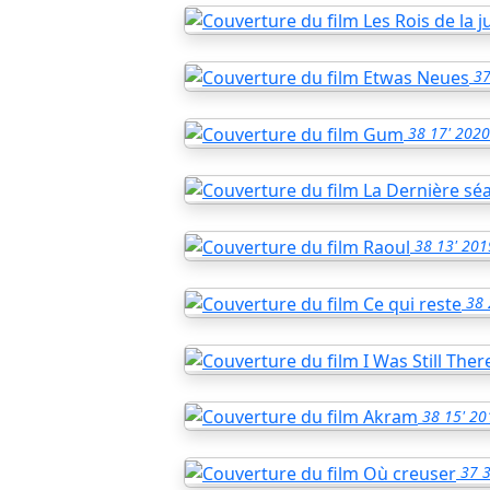
3
38
17'
2020
38
13'
201
38
38
15'
20
37
3