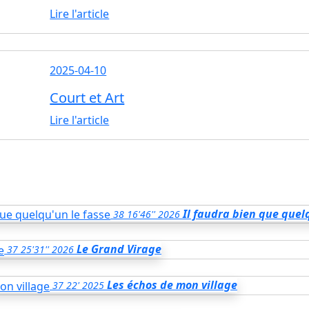
Lire l'article
2025-04-10
Court et Art
Lire l'article
Il faudra bien que quel
38
16'46''
2026
Le Grand Virage
37
25'31''
2026
Les échos de mon village
37
22'
2025