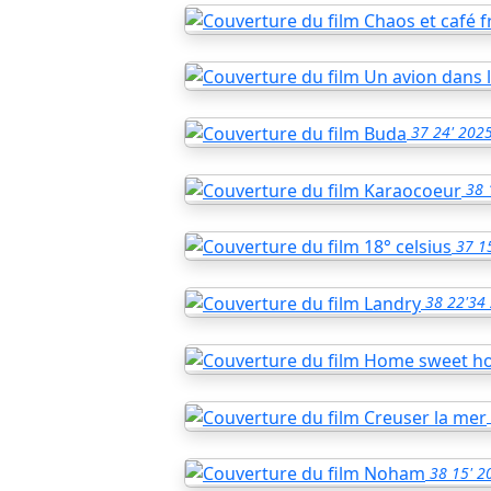
37
24'
202
38
37
1
38
22'34
38
15'
2