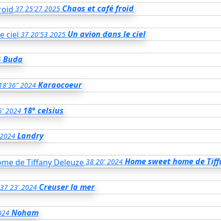
Chaos et café froid
37
25'27
2025
Un avion dans le ciel
37
20'53
2025
Buda
5
Karaocoeur
18'36"
2024
18° celsius
5'
2024
Landry
2024
Home sweet home de Tiff
38
20'
2024
Creuser la mer
37
23'
2024
Noham
024