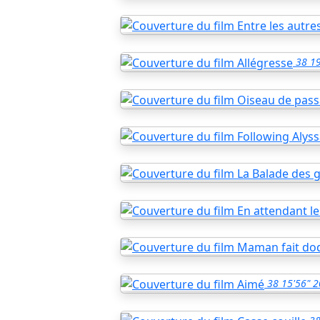
38
19
38
15'56"
2