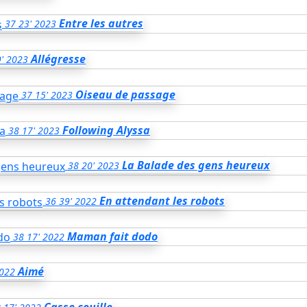
Entre les autres
37
23'
2023
Allégresse
'
2023
Oiseau de passage
37
15'
2023
Following Alyssa
38
17'
2023
La Balade des gens heureux
38
20'
2023
En attendant les robots
36
39'
2022
Maman fait dodo
38
17'
2022
Aimé
022