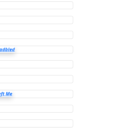
Gadbled
eft Me