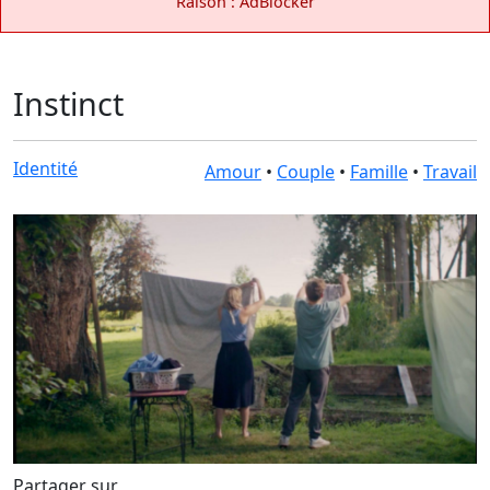
Raison : AdBlocker
Instinct
Identité
Amour
•
Couple
•
Famille
•
Travail
Partager sur