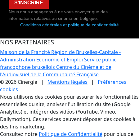
S'INSCRIRE
Nous nous engageons à ne vous envoyer que des
informations relatives au cinéma en Belgique.
Conditions générales et politique de confidentialité
NOS PARTENAIRES
Maison de la Francité
Région de Bruxelles-Capitale -
Administration Economie et Emploi
Service public
francophone bruxellois
Centre du Cinéma et de
l'Audiovisuel de la Communauté Française
© 2026 Cinergie |
Mentions légales
|
Préférences
cookies
Gestion des Cookies
Nous utilisons des cookies pour assurer les fonctionnalités
essentielles du site, analyser l'utilisation du site (Google
Analytics) et intégrer des vidéos (YouTube, Vimeo,
Dailymotion). Ces services peuvent déposer des cookies à
des fins marketing.
Consultez notre
Politique de Confidentialité
pour plus de