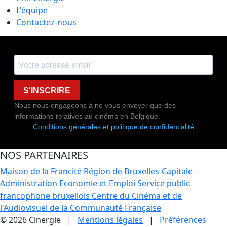
L'équipe
Contactez-nous
S'INSCRIRE
Nous nous engageons à ne vous envoyer que des
informations relatives au cinéma en Belgique.
Conditions générales et politique de confidentialité
NOS PARTENAIRES
Maison de la Francité
Région de Bruxelles-Capitale -
Administration Economie et Emploi
Service public
francophone bruxellois
Centre du Cinéma et de
l'Audiovisuel de la Communauté Française
© 2026 Cinergie |
Mentions légales
|
Préférences