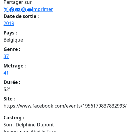
Partager sur
Imprimer
Date de sortie :
2019
Pays :
Belgique
Genre :
37
Metrage :
41
Durée :
52'
Site :
https://www.facebook.com/events/1956179837832993/
Casting :
Son : Delphine Dupont
Image, son: Abeille Tard