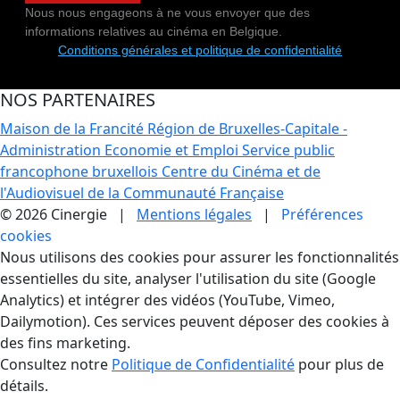
Nous nous engageons à ne vous envoyer que des
informations relatives au cinéma en Belgique.
Conditions générales et politique de confidentialité
NOS PARTENAIRES
Maison de la Francité
Région de Bruxelles-Capitale -
Administration Economie et Emploi
Service public
francophone bruxellois
Centre du Cinéma et de
l'Audiovisuel de la Communauté Française
© 2026 Cinergie |
Mentions légales
|
Préférences
cookies
Gestion des Cookies
Nous utilisons des cookies pour assurer les fonctionnalités
essentielles du site, analyser l'utilisation du site (Google
Analytics) et intégrer des vidéos (YouTube, Vimeo,
Dailymotion). Ces services peuvent déposer des cookies à
des fins marketing.
Consultez notre
Politique de Confidentialité
pour plus de
détails.