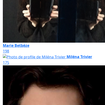
Marie Betbèze
198
Miléna Trivier
175