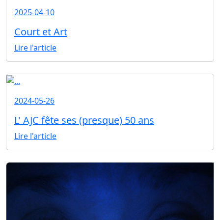
2025-04-10
Court et Art
Lire l'article
2024-05-26
L' AJC fête ses (presque) 50 ans
Lire l'article