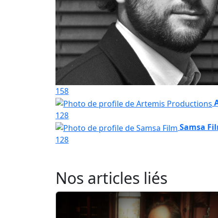
158
128
Samsa Fi
128
Nos articles liés