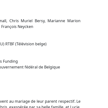
tnall, Chris Muriel Bersy, Marianne Marion
en François Neycken
U) RTBF (Télévision belge)
ms Funding
Gouvernement fédéral de Belgique
vent au mariage de leur parent respectif. Le
ris, exaspérée par sa belle famille, et Lucie,