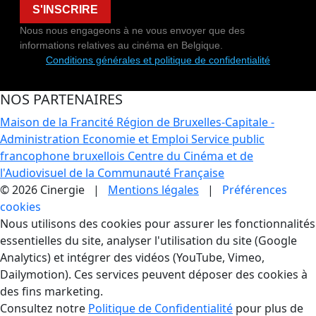
S'INSCRIRE
Nous nous engageons à ne vous envoyer que des
informations relatives au cinéma en Belgique.
Conditions générales et politique de confidentialité
NOS PARTENAIRES
Maison de la Francité
Région de Bruxelles-Capitale -
Administration Economie et Emploi
Service public
francophone bruxellois
Centre du Cinéma et de
l'Audiovisuel de la Communauté Française
© 2026 Cinergie |
Mentions légales
|
Préférences
cookies
Gestion des Cookies
Nous utilisons des cookies pour assurer les fonctionnalités
essentielles du site, analyser l'utilisation du site (Google
Analytics) et intégrer des vidéos (YouTube, Vimeo,
Dailymotion). Ces services peuvent déposer des cookies à
des fins marketing.
Consultez notre
Politique de Confidentialité
pour plus de