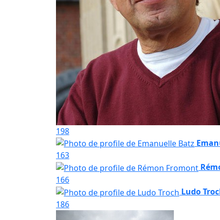
198
Emanu
163
Rém
166
Ludo Tro
186