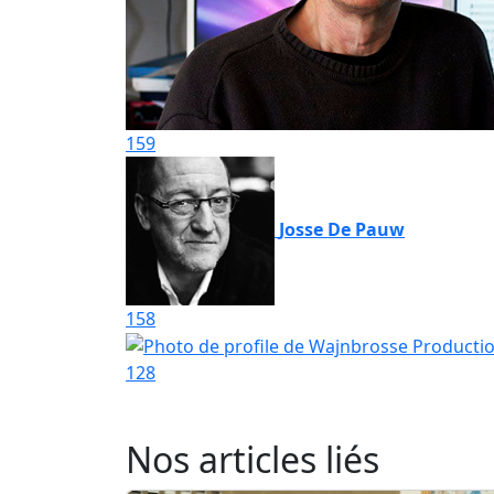
159
Josse De Pauw
158
128
Nos articles liés