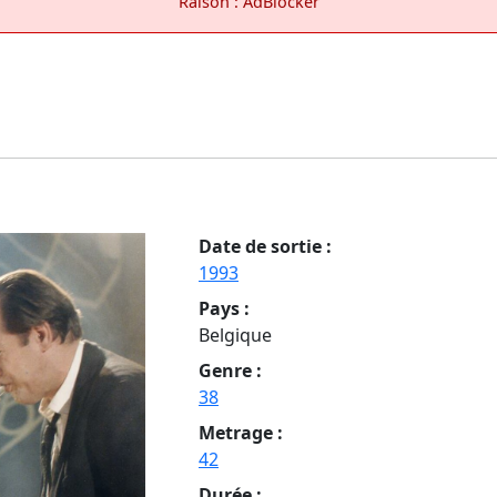
Raison : AdBlocker
Date de sortie :
1993
Pays :
Belgique
Genre :
38
Metrage :
42
Durée :