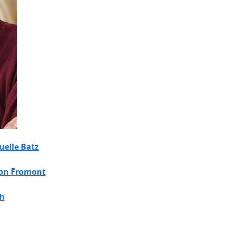
elle Batz
on Fromont
ch