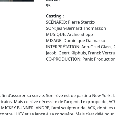
95'
Casting :
SCÉNARIO: Pierre Sterckx
SON: Jean-Bernard Thomasson
MUSIQUE: Archie Shepp
MIXAGE: Dominique Dalmasso
INTERPRÉTATION: Ann-Gisel Glass, Ch
Jacob, Geert Kliphuis, Franck Vercr
CO-PRODUCTION: Panic Productions
 afin d’assurer sa survie. Son rêve est de partir à New York,
cains. Mais ce rêve nécessite de l’argent. Le groupe de JACK
 MICKEY BUNNER. ANDRE, l’ami sculpteur de JACK, dont les ex
contre LUCY et se lance à sa conquête. Mais c’est déjà pour J