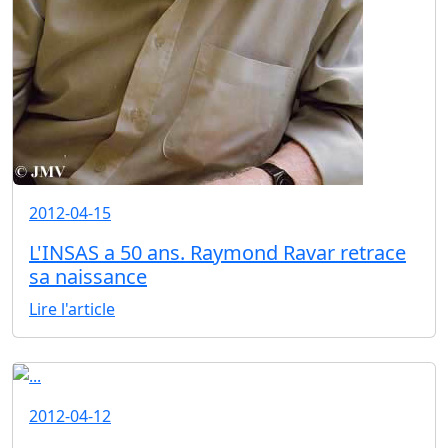
2012-04-15
L'INSAS a 50 ans. Raymond Ravar retrace
sa naissance
Lire l'article
2012-04-12