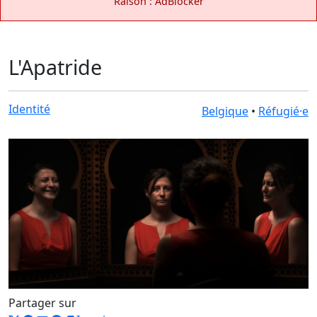
Raison : AdBlocker
L'Apatride
Identité
Belgique
•
Réfugié·e
Partager sur