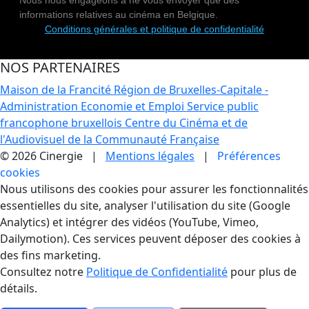
Nous nous engageons à ne vous envoyer que des
informations relatives au cinéma en Belgique.
Conditions générales et politique de confidentialité
NOS PARTENAIRES
Maison de la Francité
Région de Bruxelles-Capitale -
Administration Economie et Emploi
Service public
francophone bruxellois
Centre du Cinéma et de
l'Audiovisuel de la Communauté Française
© 2026 Cinergie |
Mentions légales
|
Préférences
cookies
Gestion des Cookies
Nous utilisons des cookies pour assurer les fonctionnalités
essentielles du site, analyser l'utilisation du site (Google
Analytics) et intégrer des vidéos (YouTube, Vimeo,
Dailymotion). Ces services peuvent déposer des cookies à
des fins marketing.
Consultez notre
Politique de Confidentialité
pour plus de
détails.