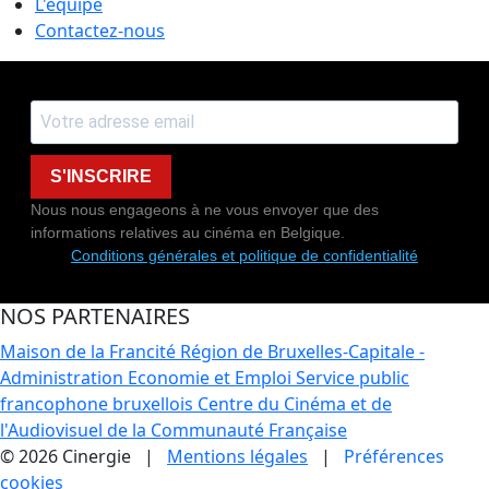
L'équipe
Contactez-nous
S'INSCRIRE
Nous nous engageons à ne vous envoyer que des
informations relatives au cinéma en Belgique.
Conditions générales et politique de confidentialité
NOS PARTENAIRES
Maison de la Francité
Région de Bruxelles-Capitale -
Administration Economie et Emploi
Service public
francophone bruxellois
Centre du Cinéma et de
l'Audiovisuel de la Communauté Française
© 2026 Cinergie |
Mentions légales
|
Préférences
cookies