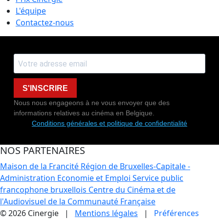
L'équipe
Contactez-nous
S'INSCRIRE
Nous nous engageons à ne vous envoyer que des
informations relatives au cinéma en Belgique.
Conditions générales et politique de confidentialité
NOS PARTENAIRES
Maison de la Francité
Région de Bruxelles-Capitale -
Administration Economie et Emploi
Service public
francophone bruxellois
Centre du Cinéma et de
l'Audiovisuel de la Communauté Française
© 2026 Cinergie |
Mentions légales
|
Préférences