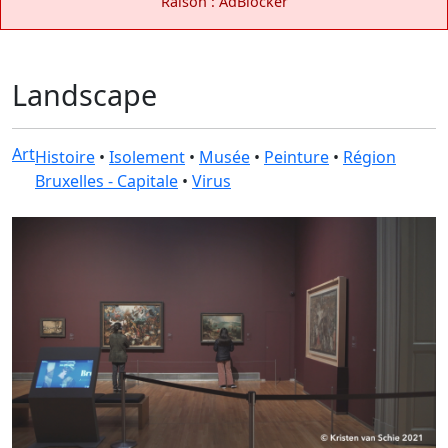
Raison : AdBlocker
Landscape
Art
Histoire
•
Isolement
•
Musée
•
Peinture
•
Région
Bruxelles - Capitale
•
Virus