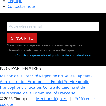
L'équipe
Contactez-nous
S'INSCRIRE
Nous nous engageons à ne vous envoyer que des
informations relatives au cinéma en Belgique.
Conditions générales et politique de confidentialité
NOS PARTENAIRES
Maison de la Francité
Région de Bruxelles-Capitale -
Administration Economie et Emploi
Service public
francophone bruxellois
Centre du Cinéma et de
l'Audiovisuel de la Communauté Française
© 2026 Cinergie |
Mentions légales
|
Préférences
cookies