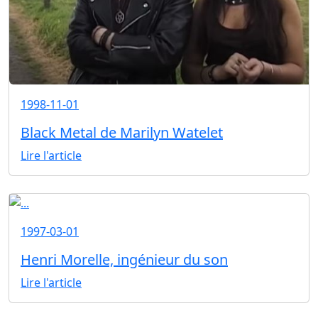
1998-11-01
Black Metal de Marilyn Watelet
Lire l'article
1997-03-01
Henri Morelle, ingénieur du son
Lire l'article