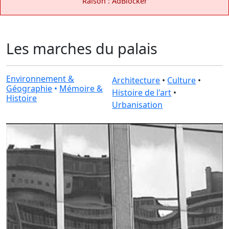
Raison : AdBlocker
Les marches du palais
Environnement &
Architecture
•
Culture
•
Géographie
•
Mémoire &
Histoire de l'art
•
Histoire
Urbanisation