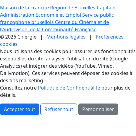
Maison de la Francité
Région de Bruxelles-Capitale -
Administration Economie et Emploi
Service public
francophone bruxellois
Centre du Cinéma et de
l'Audiovisuel de la Communauté Française
© 2026 Cinergie |
Mentions légales
|
Préférences
cookies
Gestion des Cookies
Nous utilisons des cookies pour assurer les fonctionnalités
essentielles du site, analyser l'utilisation du site (Google
Analytics) et intégrer des vidéos (YouTube, Vimeo,
Dailymotion). Ces services peuvent déposer des cookies à
des fins marketing.
Consultez notre
Politique de Confidentialité
pour plus de
détails.
Accepter tout
Refuser tout
Personnaliser