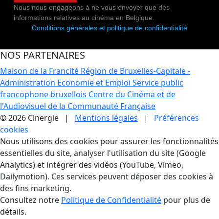
Nous nous engageons à ne vous envoyer que des
informations relatives au cinéma en Belgique.
Conditions générales et politique de confidentialité
NOS PARTENAIRES
Maison de la Francité
Région de Bruxelles-Capitale -
Administration Economie et Emploi
Service public
francophone bruxellois
Centre du Cinéma et de
l'Audiovisuel de la Communauté Française
© 2026 Cinergie |
Mentions légales
|
Préférences
cookies
Gestion des Cookies
Nous utilisons des cookies pour assurer les fonctionnalités
essentielles du site, analyser l'utilisation du site (Google
Analytics) et intégrer des vidéos (YouTube, Vimeo,
Dailymotion). Ces services peuvent déposer des cookies à
des fins marketing.
Consultez notre
Politique de Confidentialité
pour plus de
détails.