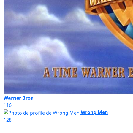
Warner Bros
116
Wrong Men
128