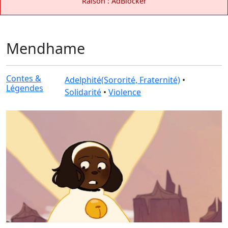
Raison : AdBlocker
Mendhame
Contes &
Adelphité(Sororité, Fraternité)
•
Légendes
Solidarité
•
Violence