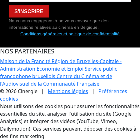
S'INSCRIRE
Nous nous engageons à ne vous envoyer que des
informations relatives au cinéma en Belgique.
Conditions générales et politique de confidentialité
NOS PARTENAIRES
Maison de la Francité
Région de Bruxelles-Capitale -
Administration Economie et Emploi
Service public
francophone bruxellois
Centre du Cinéma et de
l'Audiovisuel de la Communauté Française
© 2026 Cinergie |
Mentions légales
|
Préférences
cookies
Gestion des Cookies
Nous utilisons des cookies pour assurer les fonctionnalités
essentielles du site, analyser l'utilisation du site (Google
Analytics) et intégrer des vidéos (YouTube, Vimeo,
Dailymotion). Ces services peuvent déposer des cookies à
des fins marketing.