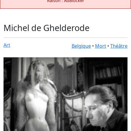
Raison : AdBlocker
Michel de Ghelderode
Art
Belgique
•
Mort
•
Théâtre