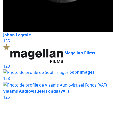
Johan Legraie
155
Magellan Films
128
Sophimages
128
Vlaams Audiovisueel Fonds (VAF)
126