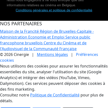
informations relatives au cinéma en Belgique.
Conditions générales et politique de confidentialité
NOS PARTENAIRES
Maison de la Francité
Région de Bruxelles-Capitale -
Administration Economie et Emploi
Service public
francophone bruxellois
Centre du Cinéma et de
l'Audiovisuel de la Communauté Française
© 2026 Cinergie |
Mentions légales
|
Préférences
cookies
Gestion des Cookies
Nous utilisons des cookies pour assurer les fonctionnalités
essentielles du site, analyser l'utilisation du site (Google
Analytics) et intégrer des vidéos (YouTube, Vimeo,
Dailymotion). Ces services peuvent déposer des cookies à
des fins marketing.
Consultez notre
Politique de Confidentialité
pour plus de
détails.