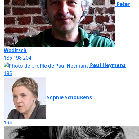
Peter
Woditsch
186
198
204
Paul Heymans
185
Sophie Schoukens
194