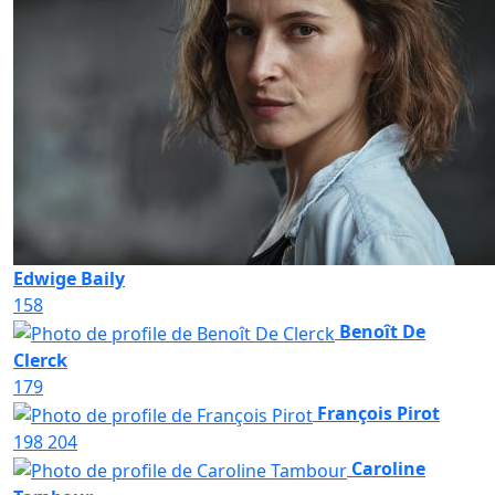
Edwige Baily
158
Benoît De
Clerck
179
François Pirot
198
204
Caroline