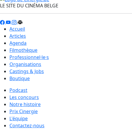
LE SITE DU CINÉMA BELGE
Accueil
Articles
Agenda
Filmothèque
Professionnel·le·s
Organisations
Castings & Jobs
Boutique
Podcast
Les concours
Notre histoire
Prix Cinergie
L'équipe
Contactez-nous