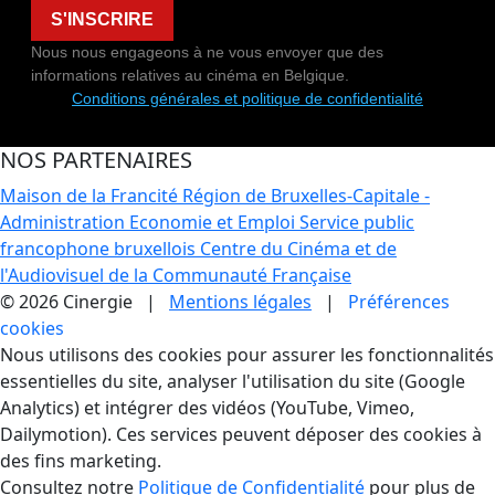
S'INSCRIRE
Nous nous engageons à ne vous envoyer que des
informations relatives au cinéma en Belgique.
Conditions générales et politique de confidentialité
NOS PARTENAIRES
Maison de la Francité
Région de Bruxelles-Capitale -
Administration Economie et Emploi
Service public
francophone bruxellois
Centre du Cinéma et de
l'Audiovisuel de la Communauté Française
© 2026 Cinergie |
Mentions légales
|
Préférences
cookies
Gestion des Cookies
Nous utilisons des cookies pour assurer les fonctionnalités
essentielles du site, analyser l'utilisation du site (Google
Analytics) et intégrer des vidéos (YouTube, Vimeo,
Dailymotion). Ces services peuvent déposer des cookies à
des fins marketing.
Consultez notre
Politique de Confidentialité
pour plus de