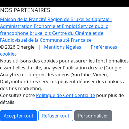
NOS PARTENAIRES
Maison de la Francité
Région de Bruxelles-Capitale -
Administration Economie et Emploi
Service public
francophone bruxellois
Centre du Cinéma et de
l'Audiovisuel de la Communauté Française
© 2026 Cinergie |
Mentions légales
|
Préférences
cookies
Gestion des Cookies
Nous utilisons des cookies pour assurer les fonctionnalités
essentielles du site, analyser l'utilisation du site (Google
Analytics) et intégrer des vidéos (YouTube, Vimeo,
Dailymotion). Ces services peuvent déposer des cookies à
des fins marketing.
Consultez notre
Politique de Confidentialité
pour plus de
détails.
Accepter tout
Refuser tout
Personnaliser