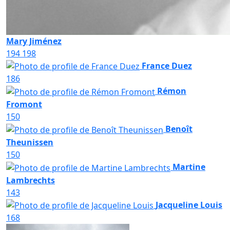
Mary Jiménez
194
198
France Duez
186
Rémon
Fromont
150
Benoît
Theunissen
150
Martine
Lambrechts
143
Jacqueline Louis
168