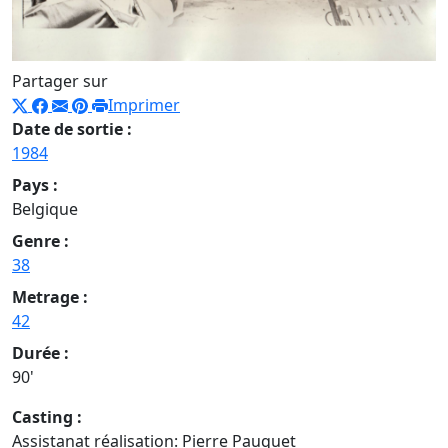
Partager sur
Imprimer
Date de sortie :
1984
Pays :
Belgique
Genre :
38
Metrage :
42
Durée :
90'
Casting :
Assistanat réalisation: Pierre Pauquet