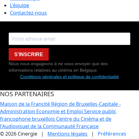
L'équipe
Contactez-nous
S'INSCRIRE
Nous nous engageons à ne vous envoyer que des
informations relatives au cinéma en Belgique.
Conditions générales et politique de confidentialité
NOS PARTENAIRES
Maison de la Francité
Région de Bruxelles-Capitale -
Administration Economie et Emploi
Service public
francophone bruxellois
Centre du Cinéma et de
l'Audiovisuel de la Communauté Française
© 2026 Cinergie |
Mentions légales
|
Préférences