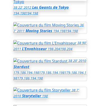
Les Geants de Tokyo
38
22'
2012
194,198
194,198
36
Moving Stories
7'
2011
194,198
194,198
38
90'
L'Envahisseur
2011
198,204
198,204
38
20'
2010
Stardust
179,186,194,198
179,186,194,198
179,186,194,1
98
179,186,194,198
38
7'
Storyteller
2010
198