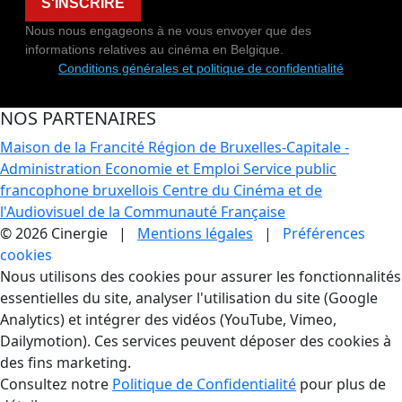
S'INSCRIRE
Nous nous engageons à ne vous envoyer que des
informations relatives au cinéma en Belgique.
Conditions générales et politique de confidentialité
NOS PARTENAIRES
Maison de la Francité
Région de Bruxelles-Capitale -
Administration Economie et Emploi
Service public
francophone bruxellois
Centre du Cinéma et de
l'Audiovisuel de la Communauté Française
© 2026 Cinergie |
Mentions légales
|
Préférences
cookies
Gestion des Cookies
Nous utilisons des cookies pour assurer les fonctionnalités
essentielles du site, analyser l'utilisation du site (Google
Analytics) et intégrer des vidéos (YouTube, Vimeo,
Dailymotion). Ces services peuvent déposer des cookies à
des fins marketing.
Consultez notre
Politique de Confidentialité
pour plus de