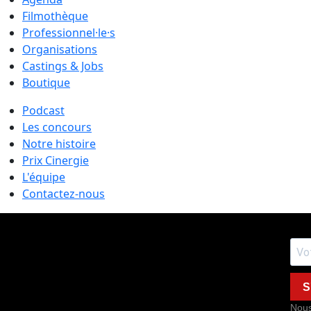
Filmothèque
Professionnel·le·s
Organisations
Castings & Jobs
Boutique
Podcast
Les concours
Notre histoire
Prix Cinergie
L'équipe
Contactez-nous
S
Nous