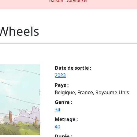
Raison : AdBlocker
 Wheels
Date de sortie :
2023
Pays :
Belgique, France, Royaume-Unis
Genre :
34
Metrage :
40
Durée :