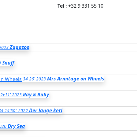
Tel :
+32 9 331 55 10
Zagazoo
2023
Snuff
3
Mrs Armitage on Wheels
34
26'
2023
Ray & Ruby
2x11'
2023
Der lange kerl
34
14'50"
2022
Dry Sea
020