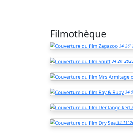
Filmothèque
34
26'
34
26'
202
34
5
34
11'
2