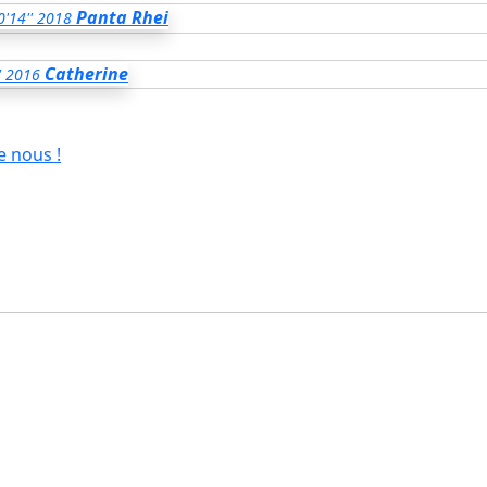
Panta Rhei
0'14''
2018
Catherine
'
2016
e nous !