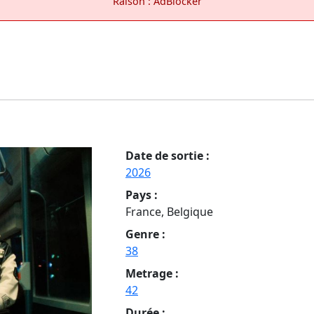
Raison : AdBlocker
Date de sortie :
2026
Pays :
France, Belgique
Genre :
38
Metrage :
42
Durée :