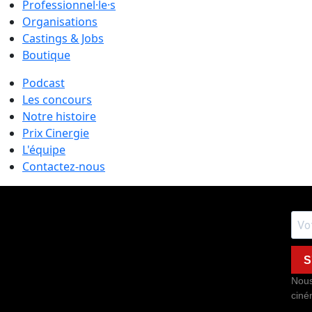
Professionnel·le·s
Organisations
Castings & Jobs
Boutique
Podcast
Les concours
Notre histoire
Prix Cinergie
L'équipe
Contactez-nous
S
Nous
ciné