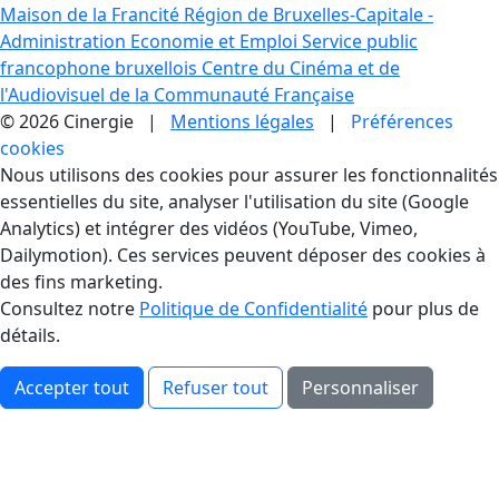
Maison de la Francité
Région de Bruxelles-Capitale -
Administration Economie et Emploi
Service public
francophone bruxellois
Centre du Cinéma et de
l'Audiovisuel de la Communauté Française
© 2026 Cinergie |
Mentions légales
|
Préférences
cookies
Gestion des Cookies
Nous utilisons des cookies pour assurer les fonctionnalités
essentielles du site, analyser l'utilisation du site (Google
Analytics) et intégrer des vidéos (YouTube, Vimeo,
Dailymotion). Ces services peuvent déposer des cookies à
des fins marketing.
Consultez notre
Politique de Confidentialité
pour plus de
détails.
Accepter tout
Refuser tout
Personnaliser