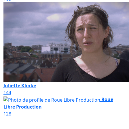
Juliette Klinke
144
Roue
Libre Production
128