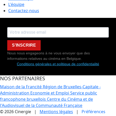
L'équipe
Contactez-nous
S'INSCRIRE
Nous nous engageons à ne vous envoyer que des
informations relatives au cinéma en Belgique.
Conditions générales et politique de confidentialité
NOS PARTENAIRES
Maison de la Francité
Région de Bruxelles-Capitale -
Administration Economie et Emploi
Service public
francophone bruxellois
Centre du Cinéma et de
l'Audiovisuel de la Communauté Française
© 2026 Cinergie |
Mentions légales
|
Préférences