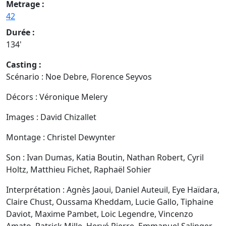
Metrage :
42
Durée :
134'
Casting :
Scénario : Noe Debre, Florence Seyvos
Décors : Véronique Melery
Images : David Chizallet
Montage : Christel Dewynter
Son : Ivan Dumas, Katia Boutin, Nathan Robert, Cyril
Holtz, Matthieu Fichet, Raphaël Sohier
Interprétation : Agnès Jaoui, Daniel Auteuil, Eye Haïdara,
Claire Chust, Oussama Kheddam, Lucie Gallo, Tiphaine
Daviot, Maxime Pambet, Loic Legendre, Vincenzo
Amato, Patrick Mille, Hervé Pierre, Emmanuel Salinger,