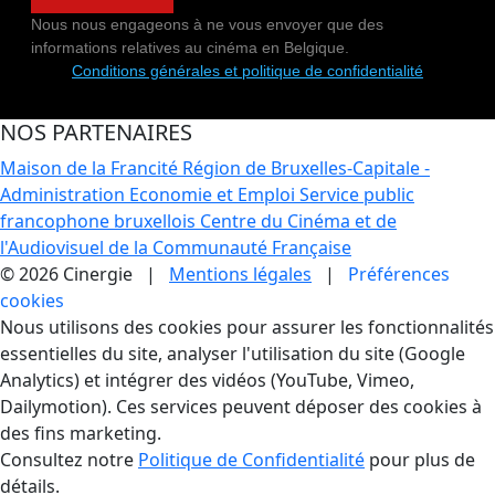
Nous nous engageons à ne vous envoyer que des
informations relatives au cinéma en Belgique.
Conditions générales et politique de confidentialité
NOS PARTENAIRES
Maison de la Francité
Région de Bruxelles-Capitale -
Administration Economie et Emploi
Service public
francophone bruxellois
Centre du Cinéma et de
l'Audiovisuel de la Communauté Française
© 2026 Cinergie |
Mentions légales
|
Préférences
cookies
Gestion des Cookies
Nous utilisons des cookies pour assurer les fonctionnalités
essentielles du site, analyser l'utilisation du site (Google
Analytics) et intégrer des vidéos (YouTube, Vimeo,
Dailymotion). Ces services peuvent déposer des cookies à
des fins marketing.
Consultez notre
Politique de Confidentialité
pour plus de
détails.