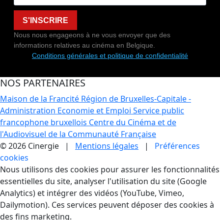
S'INSCRIRE
Nous nous engageons à ne vous envoyer que des
informations relatives au cinéma en Belgique.
Conditions générales et politique de confidentialité
NOS PARTENAIRES
Maison de la Francité
Région de Bruxelles-Capitale -
Administration Economie et Emploi
Service public
francophone bruxellois
Centre du Cinéma et de
l'Audiovisuel de la Communauté Française
© 2026 Cinergie |
Mentions légales
|
Préférences
cookies
Gestion des Cookies
Nous utilisons des cookies pour assurer les fonctionnalités
essentielles du site, analyser l'utilisation du site (Google
Analytics) et intégrer des vidéos (YouTube, Vimeo,
Dailymotion). Ces services peuvent déposer des cookies à
des fins marketing.