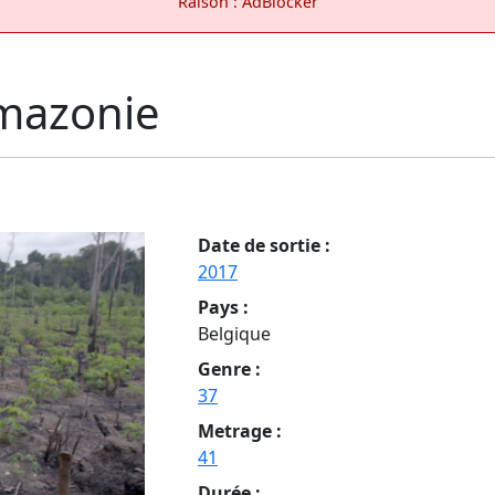
Raison : AdBlocker
Amazonie
Date de sortie :
2017
Pays :
Belgique
Genre :
37
Metrage :
41
Durée :