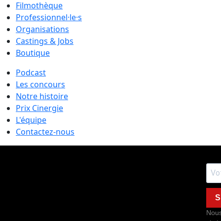
Filmothèque
Professionnel·le·s
Organisations
Castings & Jobs
Boutique
Podcast
Les concours
Notre histoire
Prix Cinergie
L'équipe
Contactez-nous
S
Nous