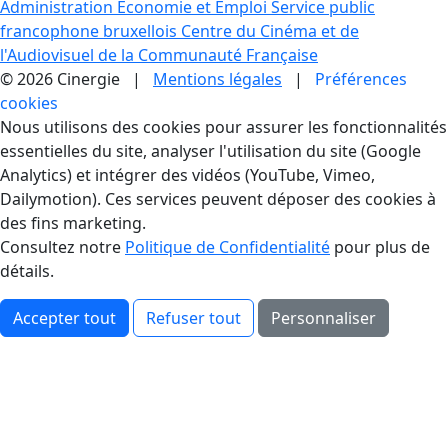
Administration Economie et Emploi
Service public
francophone bruxellois
Centre du Cinéma et de
l'Audiovisuel de la Communauté Française
© 2026 Cinergie |
Mentions légales
|
Préférences
cookies
Gestion des Cookies
Nous utilisons des cookies pour assurer les fonctionnalités
essentielles du site, analyser l'utilisation du site (Google
Analytics) et intégrer des vidéos (YouTube, Vimeo,
Dailymotion). Ces services peuvent déposer des cookies à
des fins marketing.
Consultez notre
Politique de Confidentialité
pour plus de
détails.
Accepter tout
Refuser tout
Personnaliser