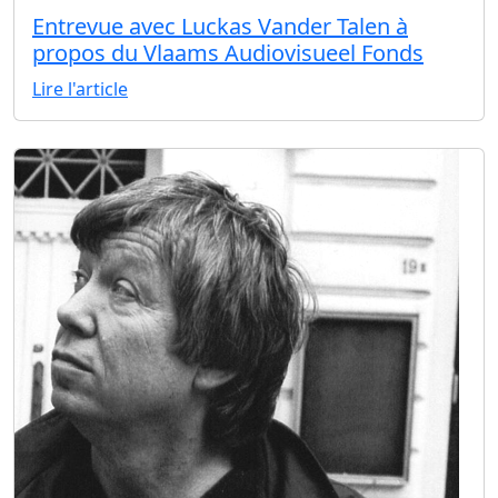
Entrevue avec Luckas Vander Talen à
propos du Vlaams Audiovisueel Fonds
Lire l'article