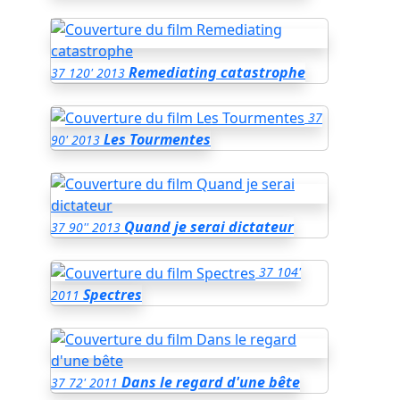
Remediating catastrophe
37
120'
2013
37
Les Tourmentes
90'
2013
Quand je serai dictateur
37
90''
2013
37
104'
Spectres
2011
Dans le regard d'une bête
37
72'
2011