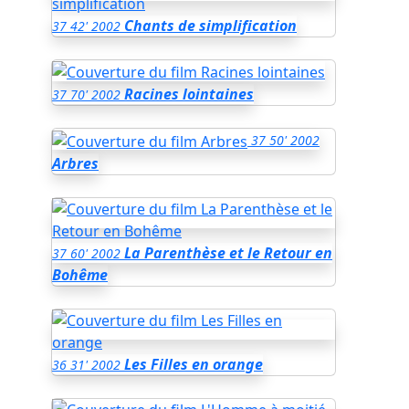
Chants de simplification
37
42'
2002
Racines lointaines
37
70'
2002
37
50'
2002
Arbres
La Parenthèse et le Retour en
37
60'
2002
Bohême
Les Filles en orange
36
31'
2002