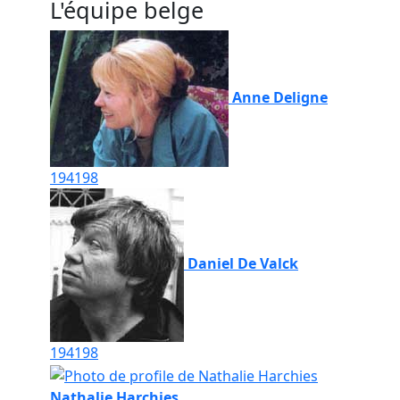
L'équipe belge
Anne Deligne
194
198
Daniel De Valck
194
198
Nathalie Harchies