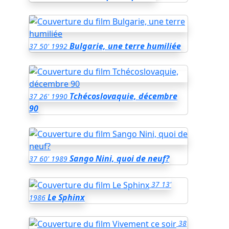
Bulgarie, une terre humiliée
37
50'
1992
Tchécoslovaquie, décembre
37
26'
1990
90
Sango Nini, quoi de neuf?
37
60'
1989
37
13'
Le Sphinx
1986
38