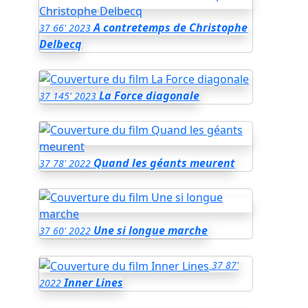
A contretemps de Christophe
37
66'
2023
Delbecq
La Force diagonale
37
145'
2023
Quand les géants meurent
37
78'
2022
Une si longue marche
37
60'
2022
37
87'
Inner Lines
2022