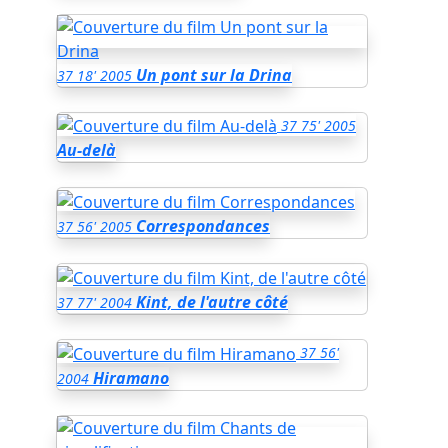
Un pont sur la Drina
37
18'
2005
37
75'
2005
Au-delà
Correspondances
37
56'
2005
Kint, de l'autre côté
37
77'
2004
37
56'
Hiramano
2004