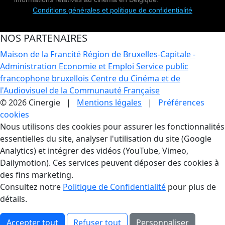
Conditions générales et politique de confidentialité
NOS PARTENAIRES
Maison de la Francité
Région de Bruxelles-Capitale -
Administration Economie et Emploi
Service public
francophone bruxellois
Centre du Cinéma et de
l'Audiovisuel de la Communauté Française
© 2026 Cinergie |
Mentions légales
|
Préférences
cookies
Gestion des Cookies
Nous utilisons des cookies pour assurer les fonctionnalités
essentielles du site, analyser l'utilisation du site (Google
Analytics) et intégrer des vidéos (YouTube, Vimeo,
Dailymotion). Ces services peuvent déposer des cookies à
des fins marketing.
Consultez notre
Politique de Confidentialité
pour plus de
détails.
Accepter tout
Refuser tout
Personnaliser