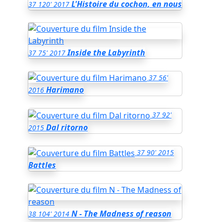
L'Histoire du cochon, en nous
37
120'
2017
Inside the Labyrinth
37
75'
2017
37
56'
Harimano
2016
37
92'
Dal ritorno
2015
37
90'
2015
Battles
N - The Madness of reason
38
104'
2014