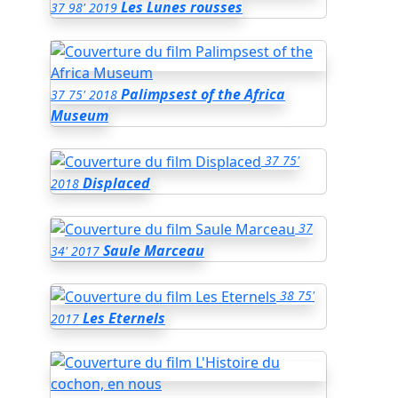
Les Lunes rousses
37
98'
2019
Palimpsest of the Africa
37
75'
2018
Museum
37
75'
Displaced
2018
37
Saule Marceau
34'
2017
38
75'
Les Eternels
2017