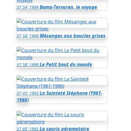
Boma-Tervuren, le voyage
37
54'
1999
Mésanges aux boucles grises
37
58'
1998
Le Petit bout du monde
37
58'
1998
La Sainteté Stéphane (1961-
37
45'
1993
1986)
La souris péremptoire
37
60'
1992