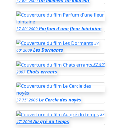
Un moment de douceur
37
68'
2009
Parfum d'une fleur lointaine
37
80'
2009
37
Les Dormants
60'
2009
37
90'
Chats errants
2007
Le Cercle des noyés
37
75'
2006
37
Au gré du temps
47'
2006