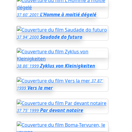
L'Homme à moitié dégelé
37
60'
2001
Saudade do futuro
37
94'
2000
Zyklus von Kleinigkeiten
38
86'
1999
37
87'
Vers la mer
1999
Par devant notaire
37
75'
1999