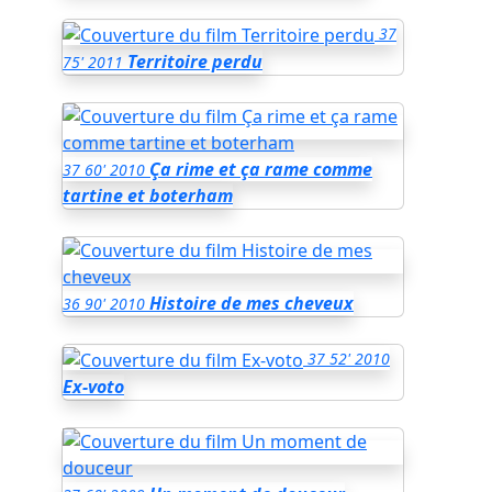
37
Territoire perdu
75'
2011
Ça rime et ça rame comme
37
60'
2010
tartine et boterham
Histoire de mes cheveux
36
90'
2010
37
52'
2010
Ex-voto