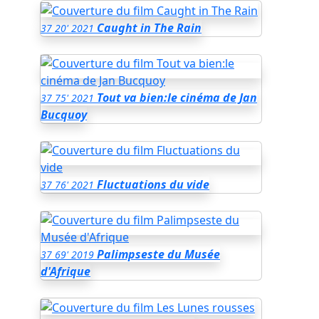
Caught in The Rain
37
20'
2021
Tout va bien:le cinéma de Jan
37
75'
2021
Bucquoy
Fluctuations du vide
37
76'
2021
Palimpseste du Musée
37
69'
2019
d'Afrique