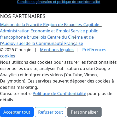
Conditions générales et politique de confidentialité
NOS PARTENAIRES
Maison de la Francité
Région de Bruxelles-Capitale -
Administration Economie et Emploi
Service public
francophone bruxellois
Centre du Cinéma et de
l'Audiovisuel de la Communauté Française
© 2026 Cinergie |
Mentions légales
|
Préférences
cookies
Gestion des Cookies
Nous utilisons des cookies pour assurer les fonctionnalités
essentielles du site, analyser l'utilisation du site (Google
Analytics) et intégrer des vidéos (YouTube, Vimeo,
Dailymotion). Ces services peuvent déposer des cookies à
des fins marketing.
Consultez notre
Politique de Confidentialité
pour plus de
détails.
Accepter tout
Refuser tout
Personnaliser