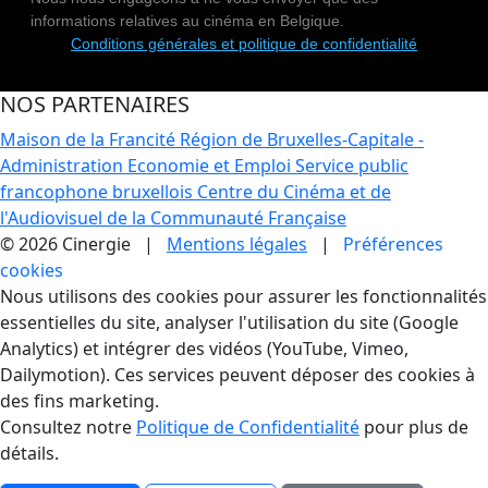
informations relatives au cinéma en Belgique.
Conditions générales et politique de confidentialité
NOS PARTENAIRES
Maison de la Francité
Région de Bruxelles-Capitale -
Administration Economie et Emploi
Service public
francophone bruxellois
Centre du Cinéma et de
l'Audiovisuel de la Communauté Française
© 2026 Cinergie |
Mentions légales
|
Préférences
cookies
Gestion des Cookies
Nous utilisons des cookies pour assurer les fonctionnalités
essentielles du site, analyser l'utilisation du site (Google
Analytics) et intégrer des vidéos (YouTube, Vimeo,
Dailymotion). Ces services peuvent déposer des cookies à
des fins marketing.
Consultez notre
Politique de Confidentialité
pour plus de
détails.