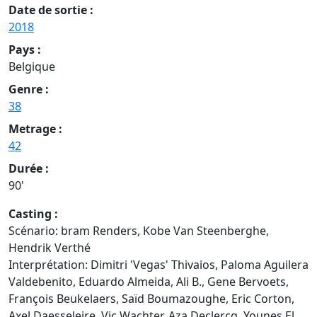
Date de sortie :
2018
Pays :
Belgique
Genre :
38
Metrage :
42
Durée :
90'
Casting :
Scénario: bram Renders, Kobe Van Steenberghe,
Hendrik Verthé
Interprétation: Dimitri 'Vegas' Thivaios, Paloma Aguilera
Valdebenito, Eduardo Almeida, Ali B., Gene Bervoets,
François Beukelaers, Saïd Boumazoughe, Eric Corton,
Axel Daesseleire, Vic Wachter, Aza Declercq, Younes El