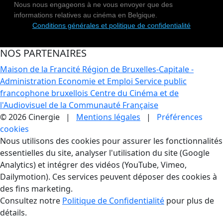
Nous nous engageons à ne vous envoyer que des
informations relatives au cinéma en Belgique.
Conditions générales et politique de confidentialité
NOS PARTENAIRES
Maison de la Francité
Région de Bruxelles-Capitale -
Administration Economie et Emploi
Service public
francophone bruxellois
Centre du Cinéma et de
l'Audiovisuel de la Communauté Française
© 2026 Cinergie |
Mentions légales
|
Préférences
cookies
Gestion des Cookies
Nous utilisons des cookies pour assurer les fonctionnalités
essentielles du site, analyser l'utilisation du site (Google
Analytics) et intégrer des vidéos (YouTube, Vimeo,
Dailymotion). Ces services peuvent déposer des cookies à
des fins marketing.
Consultez notre
Politique de Confidentialité
pour plus de
détails.