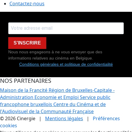
Contactez-nous
S'INSCRIRE
Nous nous engageons à ne vous envoyer que des
informations relatives au cinéma en Belgique.
Conditions générales et politique de confidentialité
NOS PARTENAIRES
Maison de la Francité
Région de Bruxelles-Capitale -
Administration Economie et Emploi
Service public
francophone bruxellois
Centre du Cinéma et de
l'Audiovisuel de la Communauté Française
© 2026 Cinergie |
Mentions légales
|
Préférences
cookies