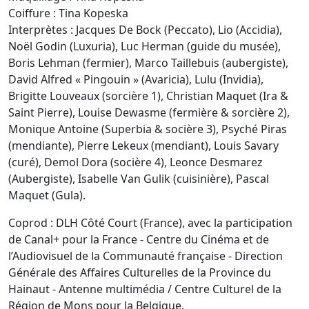
Coiffure :
Tina Kopeska
Interprètes :
Jacques De Bock (Peccato), Lio (Accidia),
Noël Godin (Luxuria), Luc Herman (guide du musée),
Boris Lehman (fermier), Marco Taillebuis (aubergiste),
David Alfred « Pingouin » (Avaricia), Lulu (Invidia),
Brigitte Louveaux (sorcière 1), Christian Maquet (Ira &
Saint Pierre), Louise Dewasme (fermière & sorcière 2),
Monique Antoine (Superbia & socière 3), Psyché Piras
(mendiante), Pierre Lekeux (mendiant), Louis Savary
(curé), Demol Dora (socière 4), Leonce Desmarez
(Aubergiste), Isabelle Van Gulik (cuisinière), Pascal
Maquet (Gula).
Coprod : DLH Côté Court (France), a
vec la participation
de
Canal+ pour la France - Centre du Cinéma et de
l’Audiovisuel de la Communauté française - Direction
Générale des Affaires Culturelles de la Province du
Hainaut - Antenne multimédia / Centre Culturel de la
Région de Mons pour la Belgique.