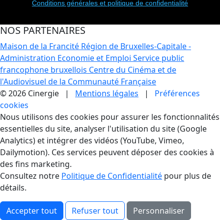
Conditions générales et politique de confidentialité
NOS PARTENAIRES
Maison de la Francité
Région de Bruxelles-Capitale -
Administration Economie et Emploi
Service public
francophone bruxellois
Centre du Cinéma et de
l'Audiovisuel de la Communauté Française
© 2026 Cinergie |
Mentions légales
|
Préférences
cookies
Gestion des Cookies
Nous utilisons des cookies pour assurer les fonctionnalités
essentielles du site, analyser l'utilisation du site (Google
Analytics) et intégrer des vidéos (YouTube, Vimeo,
Dailymotion). Ces services peuvent déposer des cookies à
des fins marketing.
Consultez notre
Politique de Confidentialité
pour plus de
détails.
Accepter tout
Refuser tout
Personnaliser