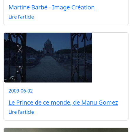
Martine Barbé - Image Création
Lire l'article
2009-06-02
Le Prince de ce monde, de Manu Gomez
Lire l'article