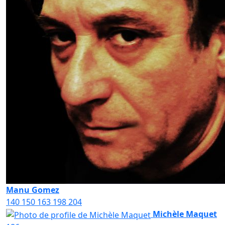
Manu Gomez
140
150
163
198
204
Michèle Maquet