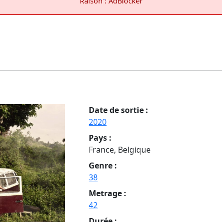
Raison : AdBlocker
Date de sortie :
2020
Pays :
France, Belgique
Genre :
38
Metrage :
42
Durée :