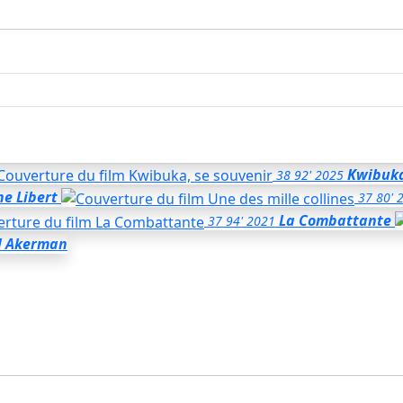
Kwibuka
38
92'
2025
ne Libert
37
80'
La Combattante
37
94'
2021
l Akerman