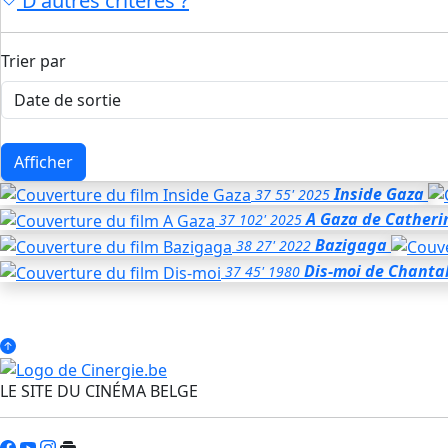
D'autres critères ?
Trier par
Afficher
Inside Gaza
37
55'
2025
A Gaza
de Catheri
37
102'
2025
Bazigaga
38
27'
2022
Dis-moi
de Chanta
37
45'
1980
LE SITE DU CINÉMA BELGE