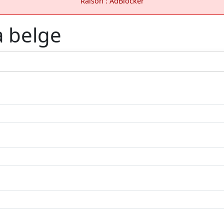
Raison : AdBlocker
a belge