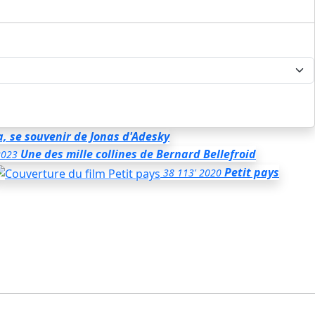
, se souvenir
de Jonas d'Adesky
Une des mille collines
de Bernard Bellefroid
2023
Petit pays
38
113'
2020