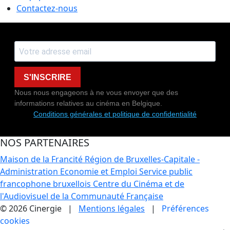
Contactez-nous
S'INSCRIRE
Nous nous engageons à ne vous envoyer que des
informations relatives au cinéma en Belgique.
Conditions générales et politique de confidentialité
NOS PARTENAIRES
Maison de la Francité
Région de Bruxelles-Capitale -
Administration Economie et Emploi
Service public
francophone bruxellois
Centre du Cinéma et de
l'Audiovisuel de la Communauté Française
© 2026 Cinergie |
Mentions légales
|
Préférences
cookies