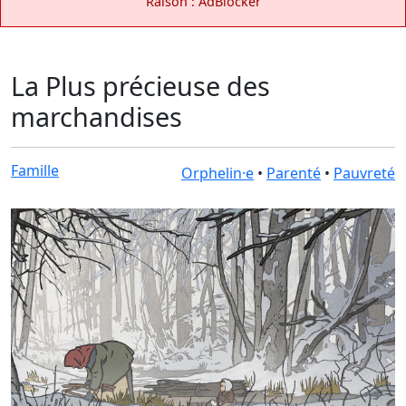
Raison : AdBlocker
La Plus précieuse des
marchandises
Famille
Orphelin·e
•
Parenté
•
Pauvreté