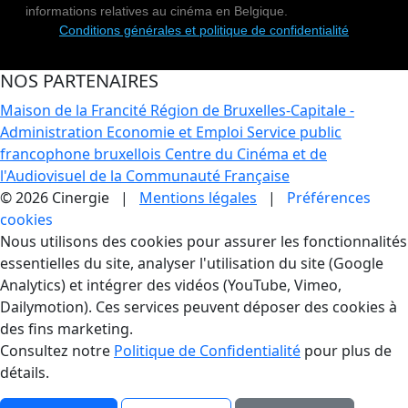
informations relatives au cinéma en Belgique.
Conditions générales et politique de confidentialité
NOS PARTENAIRES
Maison de la Francité
Région de Bruxelles-Capitale -
Administration Economie et Emploi
Service public
francophone bruxellois
Centre du Cinéma et de
l'Audiovisuel de la Communauté Française
© 2026 Cinergie |
Mentions légales
|
Préférences
cookies
Gestion des Cookies
Nous utilisons des cookies pour assurer les fonctionnalités
essentielles du site, analyser l'utilisation du site (Google
Analytics) et intégrer des vidéos (YouTube, Vimeo,
Dailymotion). Ces services peuvent déposer des cookies à
des fins marketing.
Consultez notre
Politique de Confidentialité
pour plus de
détails.