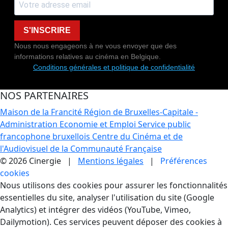
S'INSCRIRE
Nous nous engageons à ne vous envoyer que des
informations relatives au cinéma en Belgique.
Conditions générales et politique de confidentialité
NOS PARTENAIRES
Maison de la Francité
Région de Bruxelles-Capitale -
Administration Economie et Emploi
Service public
francophone bruxellois
Centre du Cinéma et de
l'Audiovisuel de la Communauté Française
© 2026 Cinergie |
Mentions légales
|
Préférences
cookies
Gestion des Cookies
Nous utilisons des cookies pour assurer les fonctionnalités
essentielles du site, analyser l'utilisation du site (Google
Analytics) et intégrer des vidéos (YouTube, Vimeo,
Dailymotion). Ces services peuvent déposer des cookies à