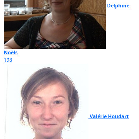
Delphine
Noëls
198
Valérie Houdart