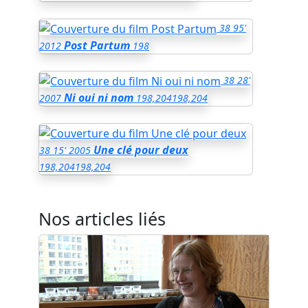
38
95'
Post Partum
2012
198
38
28'
Ni oui ni nom
2007
198,204
198,204
Une clé pour deux
38
15'
2005
198,204
198,204
Nos articles liés