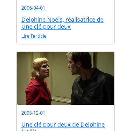
2006-04-01
Delphine Noëls, réalisatrice de
Une clé pour deux
Lire l'article
2005-12-01
Une clé pour deux de Delphine