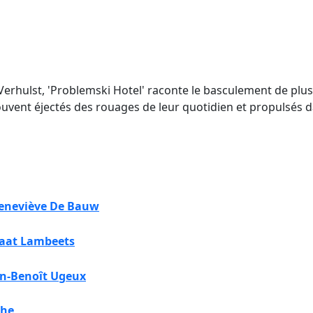
rhulst, 'Problemski Hotel' raconte le basculement de plus
ouvent éjectés des rouages de leur quotidien et propulsés 
eneviève De Bauw
aat Lambeets
an-Benoît Ugeux
che