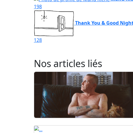
198
Thank You & Good Night
128
Nos articles liés