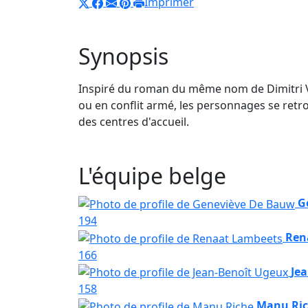
Imprimer
Synopsis
Inspiré du roman du même nom de Dimitri Ve
ou en conflit armé, les personnages se retr
des centres d'accueil.
L'équipe belge
G
194
Ren
166
Je
158
Manu Ri